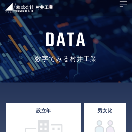
株式会社 村井工業
RECRUIT SITE
DATA
数字でみる村井工業
設立年
男女比