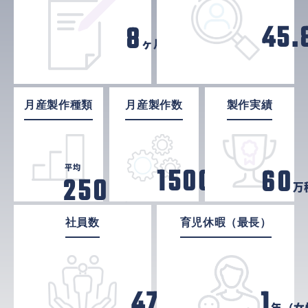
45.
8
ヶ月超
月産製作種類
月産製作数
製作実績
15000
平均
60
2500
点
万
種類
社員数
育児休暇（最長）
47
1
人
年（女